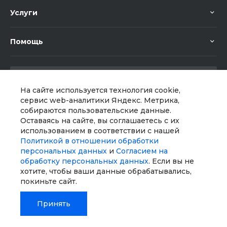
Услуги
Помощь
На сайте используется технология cookie,
сервис web-аналитики Яндекс. Метрика,
собираются пользовательские данные.
Мы в соц. сетях
Оставаясь на сайте, вы соглашаетесь с их
использованием в соответствии с нашей
Политикой в отношении обработки
персональных данных
и
Согласием на
обработку персональных данных
. Если вы не
хотите, чтобы ваши данные обрабатывались,
покиньте сайт.
Принять
© 2026 Universe, Все права защищены
Главная
Главная
Кабинет
Кабинет
Корзина
Корзина
Избранные
Избранные
Сравнение
Сравнение