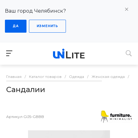
Ваш город Челябинск?
ДА
ИЗМЕНИТЬ
Главная
/
Каталог товаров
/
Одежда
/
Женская одежда
/
Об
Сандалии
Артикул
GIJ5-GBBB