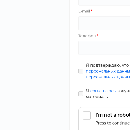
E-mail
Salco
Облако Знаний
Хит
Новинка
Телефон
Тип
Духовой шка
BakeMaster 
Я подтверждаю, что 
персональных данны
В наличии
Мощность
персональных данны
Артикул
2Y3Q-UQ
Я
соглашаюсь
получ
34 990 руб.
Производитель
материалы
Управление
Статьи