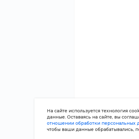
О компании
8 (800) 100-45-85
Новости
Заказать звонок
Статьи
sale@intecweb.ru
Отзывы
Вакансии
г. Челябинск, ул. Свободы, д.
93, оф. 6
Сотрудники
Согласие на о
персональных
Политика в о
обработки пе
данных
Сертификаты
На сайте используется технология coo
данные. Оставаясь на сайте, вы согла
отношении обработки персональных 
чтобы ваши данные обрабатывались, п
© 2026 Universe, Все права защищены