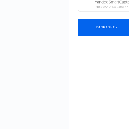
Габариты
Объем
ОТПРАВИТЬ
Вес
Вертел
Безопасный 
выбрать ка
материалы
Очистка
#Одежда
#СМИ
20 июл 2021
Энергопотребление
Планируете рем
качество матер
ПРИМЕНИТЬ
здоровья вашей.