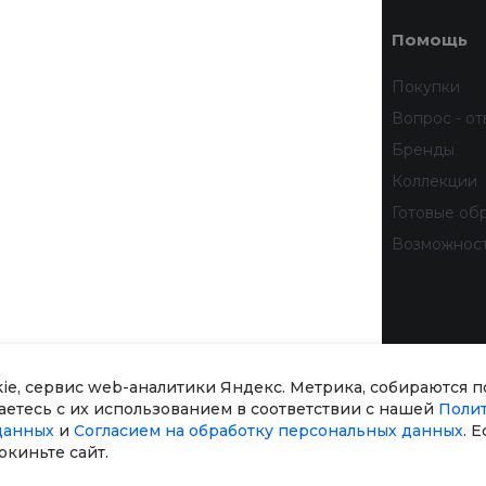
Услуги
Помощь
Доставка
Покупки
Финансовые услуги
Вопрос - от
Недвижимость
Бренды
Дизайн интерьера
Коллекции
Всё для домашних животных
Готовые об
бработку
Услуги тренера
Возможнос
 данных
тношении
рсональных
kie, сервис web-аналитики Яндекс. Метрика, собираются 
шаетесь с их использованием в соответствии с нашей
Поли
данных
и
Согласием на обработку персональных данных
. 
окиньте сайт.