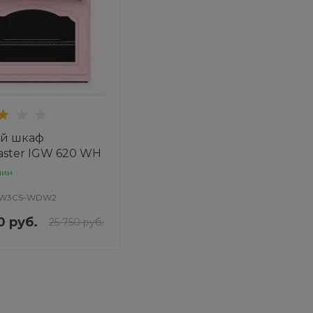
ой шкаф
ster IGW 620 WH
чии
W3CS-WDW2
0 руб.
25 750 руб.