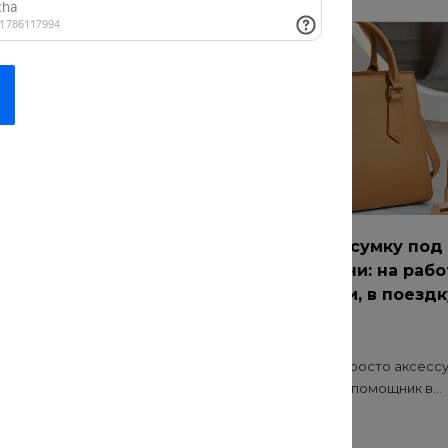
ремонт: как
Как выбрать сумку под
чественные
разные задачи: на рабо
для прогулки, в поездк
 о нас
20 июл 2021
Сумка — это не просто аксессу
функциональный помощник в...
онт? Безопасность и
иалов — основа
..