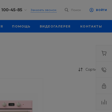
) 100-45-85
Заказать звонок
Поиск
ВОЙТИ
0-45-85
ЕЯ
ПОМОЩЬ
ВИДЕОГАЛЕРЕЯ
КОНТАКТЫ
к, ул.
 93, оф. 6
-18:30
ходной
eb.ru
7-80-70
к,
ш., 64
Сортировка
-18:30
ходной
eb.ru