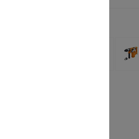
 заинтересовать
лочная
TechInnovate 71525
 StrollPro
RW
110 руб.
от 69 900 руб.