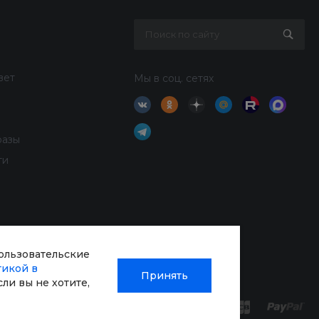
вет
Мы в соц. сетях
разы
ти
пользовательские
тикой в
Принять
Если вы не хотите,