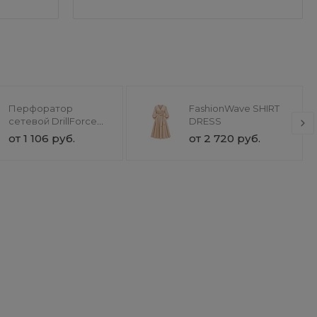
Перфоратор
FashionWave SHIRT
сетевой DrillForce
DRESS
ЭП-1100/30М
от 1 106 руб.
от 2 720 руб.