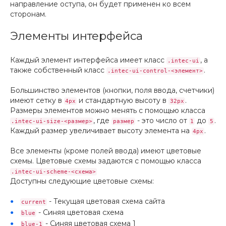
направление оступа, он будет применен ко всем
сторонам.
Элементы интерфейса
Каждый элемент интерфейса имеет класс
, а
.intec-ui
также собственный класс
.
.intec-ui-control-<элемент>
Большинство элементов (кнопки, поля ввода, счетчики)
имеют сетку в
и стандартную высоту в
.
4px
32px
Размеры элементов можно менять с помощью класса
, где
- это число от
до
.
.intec-ui-size-<размер>
размер
1
5
Каждый размер увеличивает высоту элемента на
.
4px
Все элементы (кроме полей ввода) имеют цветовые
схемы. Цветовые схемы задаются с помощью класса
.intec-ui-scheme-<схема>
Доступны следующие цветовые схемы:
- Текущая цветовая схема сайта
current
- Синяя цветовая схема
blue
- Синяя цветовая схема 1
blue-1