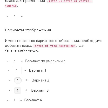
Класс для применения:
.intec-ui.intec-ui-control-
.
numeric
-
+
Варианты отображения
Имеет несколько вариантов отображения, необходимо
добавить класс
, где
.intec-ui-view-<значение>
<значение> - число.
Вариант по умолчанию
-
+
Вариант 1
-
+
-
+
Вариант 2
-
+
Вариант 3
Вариант 4
-
+