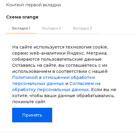
Контент первой вкладки.
Схема orange
Вкладка 1
Вкладка 2
Вкладка 3
Контент первой вкладки.
На сайте используется технология cookie,
сервис web-аналитики Яндекс. Метрика,
Схема gray
собираются пользовательские данные.
Оставаясь на сайте, вы соглашаетесь с их
Вкладка 1
Вкладка 2
Вкладка 3
использованием в соответствии с нашей
Политикой в отношении обработки
Контент первой вкладки.
персональных данных
и
Согласием на
обработку персональных данных
. Если вы не
хотите, чтобы ваши данные обрабатывались,
Выравнивание
покиньте сайт.
Имеет выравнивание вкладок слева, справа и по
Принять
центру. Необходимо добавить класс
.intec-ui-mod-
, где <значение> -
,
или
position-<значение>
left
right
Главная
Главная
Кабинет
Кабинет
Корзина
Корзина
Избранные
Избранные
Сравнение
Сравнение
. Позиционирование работает только при
center