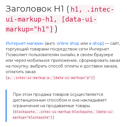
Заголовок H1 (
h1, .intec-
ui-markup-h1, [data-ui-
)
markup="h1"]
Интернет-магазин
(англ.
online shop
или
e-shop
) — сайт,
торгующий товарами посредством сети Интернет.
Позволяет пользователям онлайн, в своём браузере
или через мобильное приложение, сформировать заказ
на покупку, выбрать способ оплаты и доставки заказа,
оплатить заказ.
(
)
p, .intec-ui-markup-p, [data-ui-markup="p"]
При этом продажа товаров осуществляется
дистанционным способом и она накладывает
ограничения на продаваемые товары.
(
blockquote, .intec-ui-markup-blockquote, [data-ui-
)
markup="blockquote"]