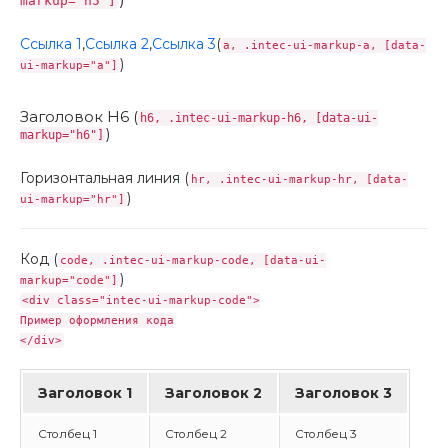
markup="h5"]
Ссылка 1
,
Ссылка 2
,
Ссылка 3
(
a, .intec-ui-markup-a, [data-
)
ui-markup="a"]
Заголовок H6 (
h6, .intec-ui-markup-h6, [data-ui-
)
markup="h6"]
Горизонтальная линия (
hr, .intec-ui-markup-hr, [data-
)
ui-markup="hr"]
Код (
code, .intec-ui-markup-code, [data-ui-
)
markup="code"]
<div class="intec-ui-markup-code">
Пример оформления кода
</div>
Заголовок 1
Заголовок 2
Заголовок 3
Столбец 1
Столбец 2
Столбец 3