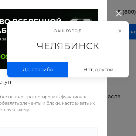
8 (800
8 (800) 10
ВАШ ГОРОД
КОМПАНИЯ
БЛОГ
ПРОЕКТЫ
ФОТОГАЛЕР
г. Челябинс
Свободы, д.
ЧЕЛЯБИНСК
Пн-Пт: 9:30
Cб-Вс: Вы
sale@intecw
Да, спасибо
Нет, другой
+7 (351) 77
г. Челябинс
ступ
Копейское 
Пн-Пт: 9:30
Cб-Вс: Вы
Крема
Масла
 бесплатно протестировать функционал
sale@intecw
бавлять элементы и блоки, настраивать их
етовую схему.