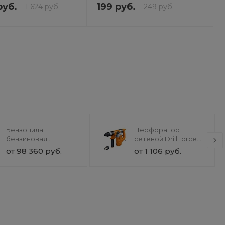
руб.
199 руб.
1 624 руб.
249 руб.
Бензопила
Перфоратор
бензиновая
сетевой DrillForce
SnowForest ST 230P
ЭП-1100/30М
от 98 360 руб.
от 1 106 руб.