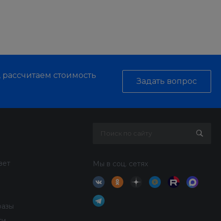
, рассчитаем стоимость
Задать вопрос
вет
Мы в соц. сетях
разы
ти