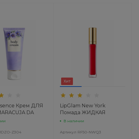
Хит
sence Крем ДЛЯ
LipGlam New York
MARACUJA DA
Помада ЖИДКАЯ
МАТОВАЯ
чии
В наличии
JDZO-Z304
Артикул
RF50-NWQ3