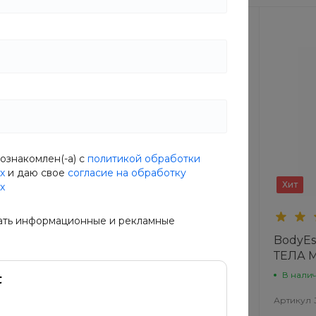
ознакомлен(-а) с
политикой обработки
х
и даю свое
согласие на обработку
Новинка
Хит
х
ать информационные и рекламные
Крем
BodyEssence Крем для
BodyEs
РЕВО
тела ПРОВАНСКИЕ
ТЕЛА 
ТРАВЫ
BAHIA
В наличии
В нали
HH
Артикул
FLSR-CETH
Артикул