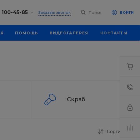
) 100-45-85
Заказать звонок
Поиск
ВОЙТИ
0-45-85
ЕЯ
ПОМОЩЬ
ВИДЕОГАЛЕРЕЯ
КОНТАКТЫ
к, ул.
 93, оф. 6
-18:30
ходной
eb.ru
7-80-70
к,
ш., 64
-18:30
ходной
Скраб
eb.ru
Сортировка