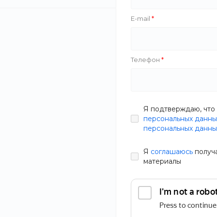
E-mail
Цена
Бренд
Телефон
Я подтверждаю, что 
Nivela
персональных данны
Rolans
Хит
персональных данны
Salco
Indesign
Я
соглашаюсь
получ
материалы
BodyEssence 
ЧАЙНОЕ ДЕ
Тип
В наличии
Артикул
94G5-Z3