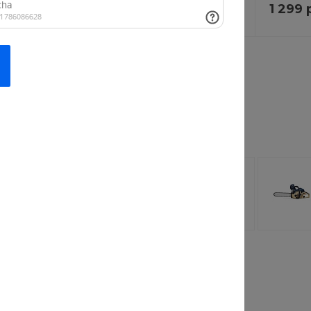
599 руб.
1 299 
 624 руб.
749 руб.
 заинтересовать
лочная
Рубашка
 StrollPro
FashionWave Lab
110 руб.
от 813 руб.