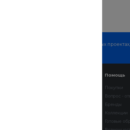
м о наших услугах, видах работ и типовых проектах
дивидуальное предложение!
Услуги
Помощь
Доставка
Покупки
Финансовые услуги
Вопрос - от
Недвижимость
Бренды
Дизайн интерьера
Коллекции
Всё для домашних животных
Готовые об
бработку
Услуги тренера
Возможнос