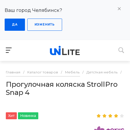
Ваш город Челябинск?
ДА
ИЗМЕНИТЬ
Главная
/
Каталог товаров
/
Мебель
/
Детсткая мебель
/
Пр
Прогулочная коляска StrollPro
Snap 4
Хит
Новинка