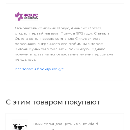
качественное и первоклассное обслуживание в
сфере доставки.
Основатель компании Фокус, Амансио Ортега,
открыл первый магазин Фокус в 1975 году. Сначала
Ортега хотел назвать компанию Фикус в честь
персонажа, сыгранного его любимым актером
Энтони Куинном в фильме «Грек Фикус». Однако
получить права на использование имени персонажа
не удалось.
Все товары бренда Фокус
С этим товаром покупают
Очки солнцезащитные SunShield