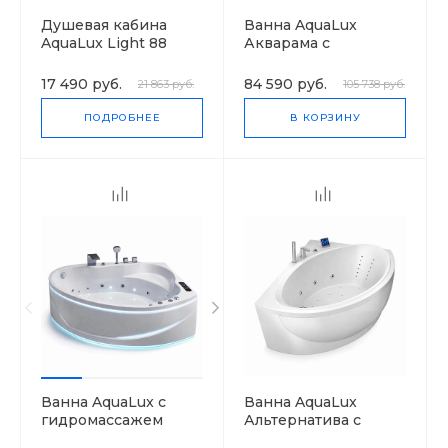
Душевая кабина
Ванна AquaLux
AquaLux Light 88
Акварама с
High высокий
гидромассажем
поддон
17 490 руб.
84 590 руб.
21 863 руб.
105 738 руб.
ПОДРОБНЕЕ
В КОРЗИНУ
Ванна AquaLux с
Ванна AquaLux
гидромассажем
Альтернатива с
гидромассажем