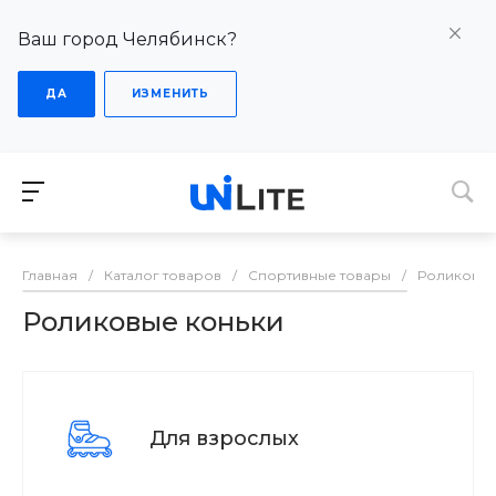
Ваш город Челябинск?
ДА
ИЗМЕНИТЬ
Главная
/
Каталог товаров
/
Спортивные товары
/
Роликовые
Роликовые коньки
Для взрослых