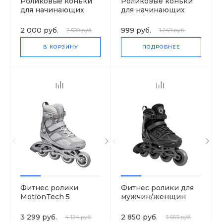
Роликовые коньки
Роликовые коньки
для начинающих
для начинающих
MotionTech
MotionTech
малышей TOP
малышей
2 000 руб.
999 руб.
2 500 руб.
1 249 руб.
В КОРЗИНУ
ПОДРОБНЕЕ
Фитнес ролики
Фитнес ролики для
MotionTech 5
мужчин/женщин
3 299 руб.
2 850 руб.
4 124 руб.
3 563 руб.