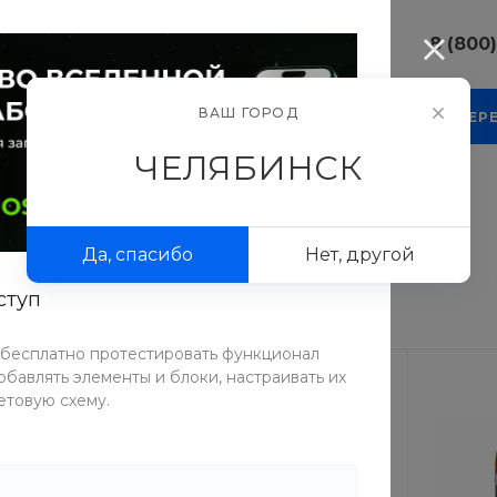
8 (800
8 (800) 10
ВАШ ГОРОД
КОМПАНИЯ
БЛОГ
ПРОЕКТЫ
ФОТОГАЛЕР
г. Челябинс
Свободы, д.
ЧЕЛЯБИНСК
Пн-Пт: 9:30
Cб-Вс: Вы
ды
/
Роллерсерфы
sale@intecw
Да, спасибо
Нет, другой
+7 (351) 77
г. Челябинс
ступ
Копейское 
Пн-Пт: 9:30
Cб-Вс: Вы
 бесплатно протестировать функционал
sale@intecw
бавлять элементы и блоки, настраивать их
етовую схему.