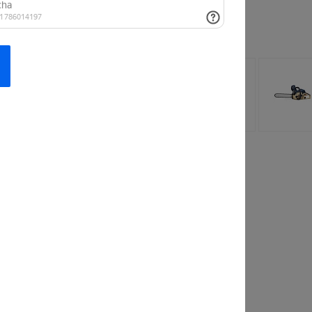
 заинтересовать
лочная
Рубашка
 StrollPro
FashionWave Lab
110 руб.
от 813 руб.