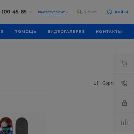
) 100-45-85
Заказать звонок
Поиск
ВОЙТИ
0-45-85
ЕЯ
ПОМОЩЬ
ВИДЕОГАЛЕРЕЯ
КОНТАКТЫ
к, ул.
 93, оф. 6
-18:30
ходной
eb.ru
7-80-70
к,
ш., 64
Сортировка
-18:30
ходной
eb.ru