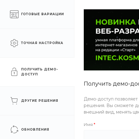
Готовый интернет-
Челябинск
ГОТОВЫЕ ВАРИАЦИИ
магазин на 1С-Битрикс
КАТАЛОГ ТОВАРОВ
УСЛУГИ
АКЦИИ
ТОЧНАЯ НАСТРОЙКА
Главная
/
Каталог товаров
/
Спортивные товары
/
Скейтбор
Роллерсерфы
ПОЛУЧИТЬ ДЕМО-
ДОСТУП
Получить демо-до
ФИЛЬТР
Демо-доступ позволяет
ДРУГИЕ РЕШЕНИЯ
решения. Вы сможете до
Цена
внешний вид, менять цв
Имя
Бренд
ОБНОВЛЕНИЯ