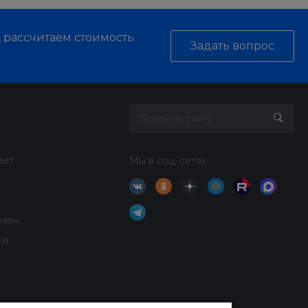
, рассчитаем стоимость
Задать вопрос
вет
Мы в соц. сетях
разы
ти