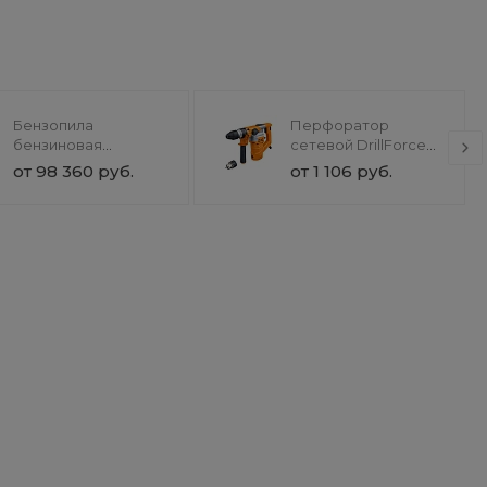
Бензопила
Перфоратор
бензиновая
сетевой DrillForce
SnowForest ST 230P
ЭП-1100/30М
от 98 360 руб.
от 1 106 руб.