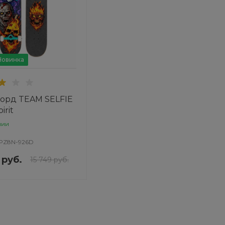
Новинка
орд TEAM SELFIE
irit
чии
PZ8N-926D
 руб.
15 749 руб.