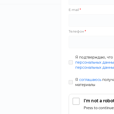
E-mail
Zazol
The Bird
Телефон
HappyStar
Скейтборд SK
Производитель
ROBOT SkateS
Я подтверждаю, что 
персональных данны
В наличии
Арт
персональных данны
Габариты
13 599 руб.
Я
соглашаюсь
получ
материалы
Вес
Статьи
Состав