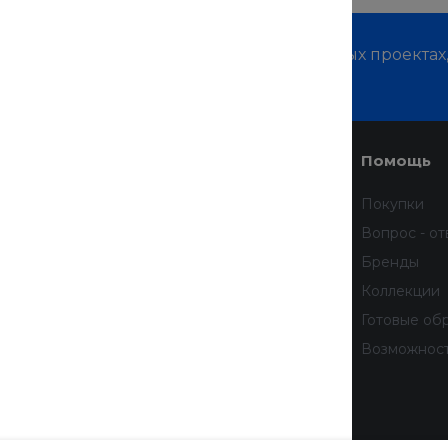
м о наших услугах, видах работ и типовых проектах
дивидуальное предложение!
Услуги
Помощь
Доставка
Покупки
Финансовые услуги
Вопрос - от
Недвижимость
Бренды
Дизайн интерьера
Коллекции
Всё для домашних животных
Готовые об
бработку
Услуги тренера
Возможнос
 данных
тношении
рсональных