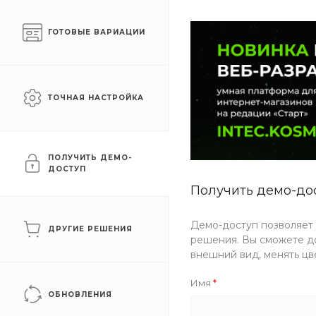
Готовый интернет-
Челябинск
ГОТОВЫЕ ВАРИАЦИИ
магазин на 1С-Битрикс
КАТАЛОГ ТОВАРОВ
УСЛУГИ
АКЦИИ
ТОЧНАЯ НАСТРОЙКА
Главная
/
Каталог товаров
/
Еда
/
Лапша
/
Удон
Удон
ПОЛУЧИТЬ ДЕМО-
ДОСТУП
Получить демо-до
ФИЛЬТР
Демо-доступ позволяет
ДРУГИЕ РЕШЕНИЯ
решения. Вы сможете до
Цена
внешний вид, менять цв
Имя
Бренд
ОБНОВЛЕНИЯ