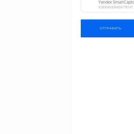
Одежда
ОТПРАВИТЬ
Косметика
Бытовая техника
Безопасный 
Мебель
выбрать ка
материалы
Строительные
#Одежда
#СМИ
материалы
20 июл 2021
Садовая техника
Планируете рем
качество матер
здоровья вашей.