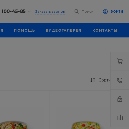
) 100-45-85
Заказать звонок
Поиск
ВОЙТИ
0-45-85
ЕЯ
ПОМОЩЬ
ВИДЕОГАЛЕРЕЯ
КОНТАКТЫ
к, ул.
 93, оф. 6
-18:30
ходной
eb.ru
7-80-70
к,
ш., 64
Сортировка
-18:30
ходной
eb.ru