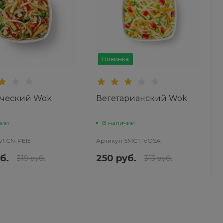
Новинка
ический Wok
Вегетарианский Wok
чии
В наличии
VFCN-PEI5
Артикул
5MCT-VOSA
б.
250 руб.
319 руб.
313 руб.