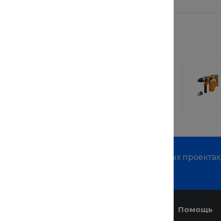
 заинтересовать
лочная
TechInnovate 71525
 StrollPro
RW
110 руб.
от 69 900 руб.
м о наших услугах, видах работ и типовых проектах
дивидуальное предложение!
Услуги
Помощь