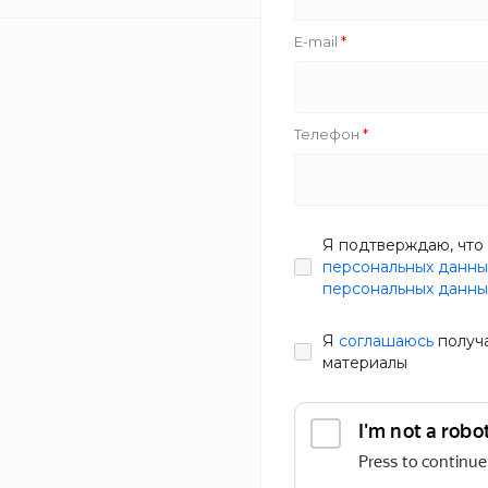
E-mail
Savila
Rolans
Новинка
Телефон
Zahar
Salco
Сытный Wok
Я подтверждаю, что 
Вес
персональных данны
В наличии
персональных данны
Артикул
FZM1-MR
Основной ингредиент
Я
соглашаюсь
получ
450 руб.
56
материалы
ПРИМЕНИТЬ
Статьи
СБРОСИТЬ ФИЛЬТР