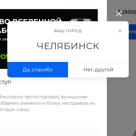
8 (800
8 (800) 10
ВАШ ГОРОД
КОМПАНИЯ
БЛОГ
ПРОЕКТЫ
ФОТОГАЛЕР
г. Челябинс
Свободы, д.
ЧЕЛЯБИНСК
Пн-Пт: 9:30
Cб-Вс: Вы
sale@intecw
Да, спасибо
Нет, другой
+7 (351) 77
г. Челябинс
ступ
Копейское 
Пн-Пт: 9:30
Cб-Вс: Вы
 бесплатно протестировать функционал
sale@intecw
бавлять элементы и блоки, настраивать их
етовую схему.