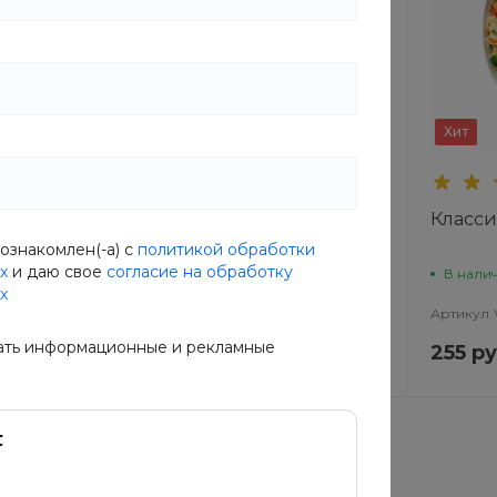
Хит
Рекомендуем
Хит
Wok по-китайски
Класс
ознакомлен(-а) с
политикой обработки
х
и даю свое
согласие на обработку
В наличии
В нали
х
S6
Артикул
J4O8-WS0O
Артикул
ать информационные и рекламные
270 руб.
255 ру
3 руб.
338 руб.