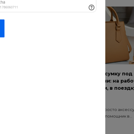
ремонт: как
Как выбрать сумку под
чественные
разные задачи: на рабо
для прогулки, в поездк
 о нас
20 июл 2021
Сумка — это не просто аксессу
функциональный помощник в...
онт? Безопасность и
иалов — основа
..