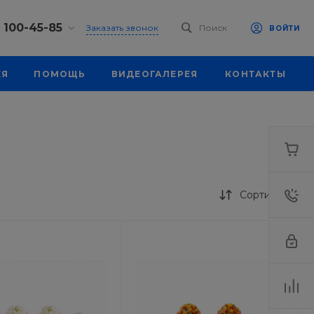
) 100-45-85
Заказать звонок
Поиск
ВОЙТИ
0-45-85
ЕЯ
ПОМОЩЬ
ВИДЕОГАЛЕРЕЯ
КОНТАКТЫ
к, ул.
 93, оф. 6
-18:30
ходной
eb.ru
7-80-70
к,
ш., 64
Сортировка
-18:30
ходной
eb.ru