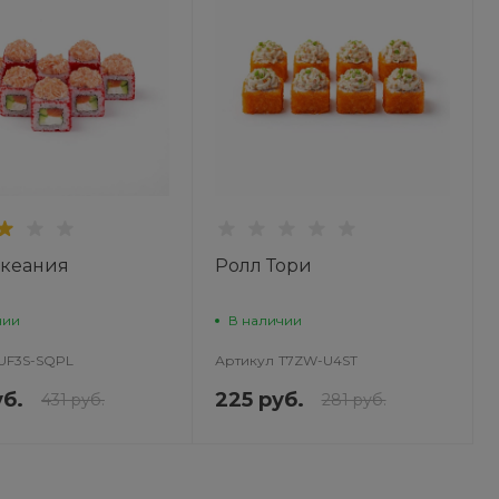
Океания
Ролл Тори
чии
В наличии
UF3S-SQPL
Артикул
T7ZW-U4ST
уб.
225 руб.
431 руб.
281 руб.