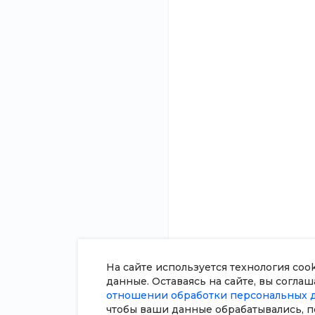
О компании
8 (800) 100-45-85
Новости
Заказать звонок
Статьи
sale@intecweb.ru
Отзывы
Вакансии
г. Челябинск, ул. Свободы, д.
93, оф. 6
Сотрудники
Согласие на о
персональных
Политика в о
обработки пе
данных
Сертификаты
На сайте используется технология coo
данные. Оставаясь на сайте, вы согла
отношении обработки персональных 
чтобы ваши данные обрабатывались, п