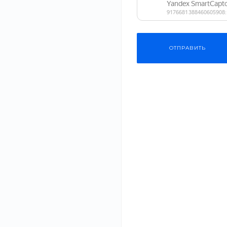
Основной ингредиент
ПРИМЕНИТЬ
ОТПРАВИТЬ
СБРОСИТЬ ФИЛЬТР
Хит
Рекомен
Одежда
Ролл Сочная 
Косметика
В наличии
Артикул
VD60-NH
Бытовая техника
247 руб.
30
Мебель