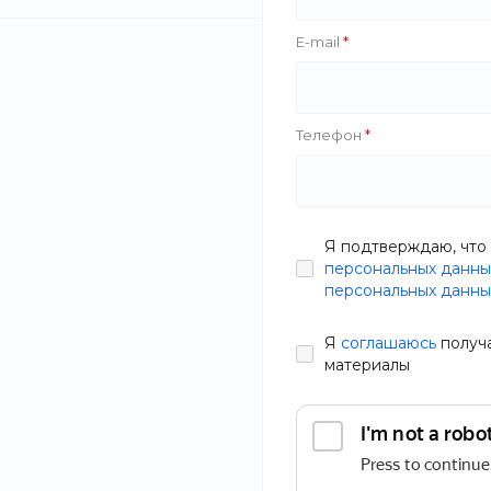
E-mail
Nivela
Zazol
Хит
Телефон
Фокус
Black White
Rolans
Ролл Филаде
Furniture Minimalist
Я подтверждаю, что 
Techi
персональных данны
В наличии
персональных данны
The Bird
Артикул
EMWJ-Q9
Salco
Я
соглашаюсь
получ
209 руб.
26
HappyStar
материалы
Вес