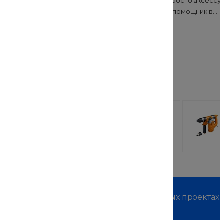
Сумка — это не просто аксессу
функциональный помощник в...
онт? Безопасность и
иалов — основа
..
 заинтересовать
лочная
TechInnovate 71525
 StrollPro
RW
110 руб.
от 69 900 руб.
м о наших услугах, видах работ и типовых проектах
дивидуальное предложение!