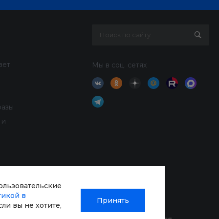
вет
Мы в соц. сетях
разы
ти
пользовательские
тикой в
Принять
Если вы не хотите,