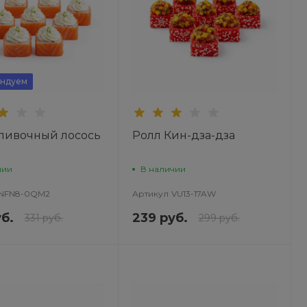
ндуем
ливочный лосось
Ролл Кин-дза-дза
чии
В наличии
NFN8-0QM2
Артикул
VU13-17AW
б.
239 руб.
331 руб.
299 руб.