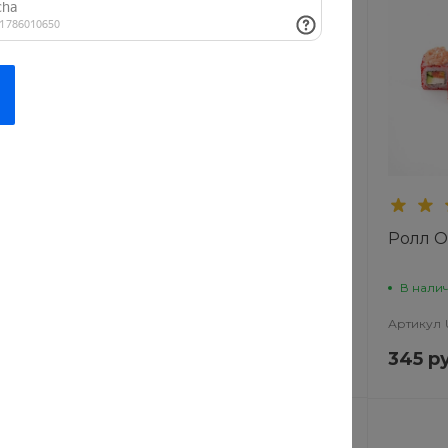
дуем
Новинка
Рекомендуем
креветка
Ролл Марокко
Ролл 
В наличии
В нали
N6
Артикул
YDDG-IM5U
Артикул
217 руб.
345 р
9 руб.
271 руб.