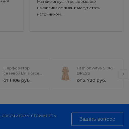
ар, а
Мягкие игрушки со временем
накапливают пыль и могут стать
источником...
Перфоратор
FashionWave SHIRT
сетевой DrillForce
DRESS
ЭП-1100/30М
от 1 106 руб.
от 2 720 руб.
, рассчитаем стоимость
Задать вопрос