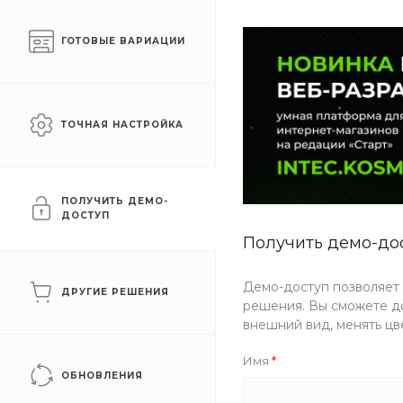
Готовый интернет-
Челябинск
ГОТОВЫЕ ВАРИАЦИИ
магазин на 1С-Битрикс
КАТАЛОГ ТОВАРОВ
УСЛУГИ
АКЦИИ
ТОЧНАЯ НАСТРОЙКА
Главная
/
Каталог товаров
/
Еда
/
Роллы
/
Запеченные
Запеченные
ПОЛУЧИТЬ ДЕМО-
ДОСТУП
Получить демо-до
ФИЛЬТР
Демо-доступ позволяет
ДРУГИЕ РЕШЕНИЯ
решения. Вы сможете до
Цена
внешний вид, менять цв
Имя
Бренд
ОБНОВЛЕНИЯ