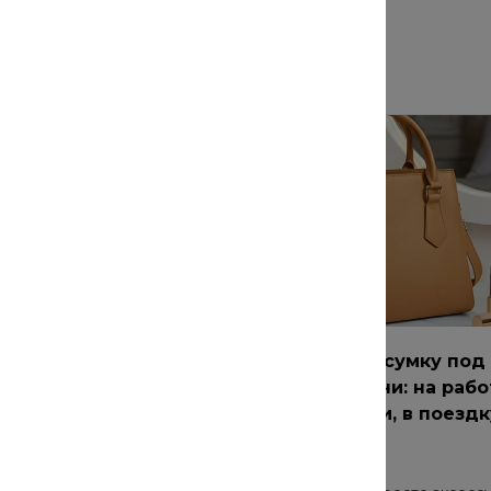
ремонт: как
Как выбрать сумку под
чественные
разные задачи: на рабо
для прогулки, в поездк
 о нас
20 июл 2021