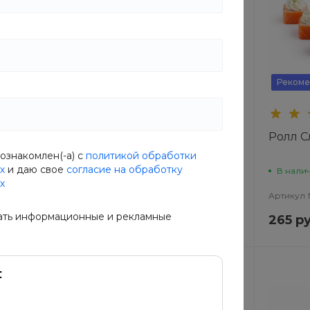
Рекоме
льфия
Ролл Калифорния с
Ролл С
цыпленком
ознакомлен(-а) с
политикой обработки
х
и даю свое
согласие на обработку
В наличии
В нали
х
3J
Артикул
RAQ8-UW4A
Артикул
ать информационные и рекламные
179 руб.
265 ру
1 руб.
224 руб.