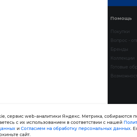
Услуги
Помощь
Доставка
Покупки
Финансовые услуги
Вопрос - от
Недвижимость
Бренды
Дизайн интерьера
Коллекции
Всё для домашних животных
Готовые об
бработку
Услуги тренера
Возможнос
 данных
тношении
рсональных
kie, сервис web-аналитики Яндекс. Метрика, собираются 
шаетесь с их использованием в соответствии с нашей
Поли
данных
и
Согласием на обработку персональных данных
. 
окиньте сайт.