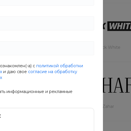
Фокус
Black White
ознакомлен(-а) с
политикой обработки
х
и даю свое
согласие на обработку
х
ать информационные и рекламные
ture Minimalist
Zahar