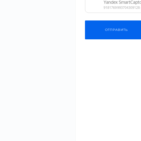
ОТПРАВИТЬ
Нужна
Подробно расскаже
консультация?
и подготовим ин
О компании
8 (800) 100-45-85