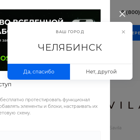
8 (800
8 (800) 10
ВАШ ГОРОД
КОМПАНИЯ
БЛОГ
ПРОЕКТЫ
ФОТОГАЛЕР
г. Челябинс
Свободы, д.
ЧЕЛЯБИНСК
Пн-Пт: 9:30
Cб-Вс: Вы
sale@intecw
Да, спасибо
Нет, другой
+7 (351) 77
г. Челябинс
ступ
Копейское 
Пн-Пт: 9:30
Cб-Вс: Вы
 бесплатно протестировать функционал
sale@intecw
бавлять элементы и блоки, настраивать их
етовую схему.
Nivela
Savila