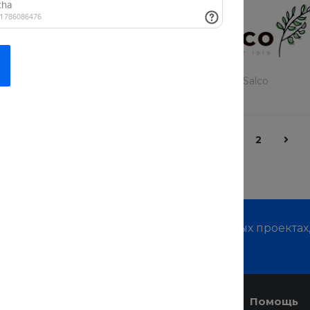
The Bird
Salco
1
2
м о наших услугах, видах работ и типовых проектах
дивидуальное предложение!
Услуги
Помощь