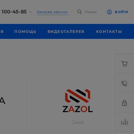
) 100-45-85
Заказать звонок
Поиск
ВОЙТИ
0-45-85
ЕЯ
ПОМОЩЬ
ВИДЕОГАЛЕРЕЯ
КОНТАКТЫ
к, ул.
 93, оф. 6
-18:30
ходной
eb.ru
7-80-70
к,
ш., 64
-18:30
ходной
eb.ru
Zazol