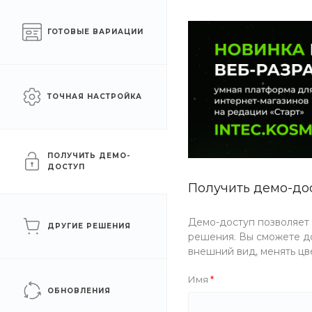
Готовый интернет-
Челябинск
ГОТОВЫЕ ВАРИАЦИИ
магазин на 1С-Битрикс
КАТАЛОГ ТОВАРОВ
УСЛУГИ
АКЦИИ
ТОЧНАЯ НАСТРОЙКА
Главная
/
Помощь
/
Бренды
Бренды
ПОЛУЧИТЬ ДЕМО-
ДОСТУП
Получить демо-до
Одежда
Демо-доступ позволяет
ДРУГИЕ РЕШЕНИЯ
решения. Вы сможете до
Косметика
внешний вид, менять цв
Имя
Бытовая техника
ОБНОВЛЕНИЯ