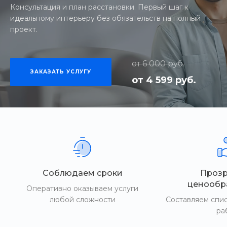
Консультация и план расстановки. Первый шаг к
идеальному интерьеру без обязательств на полный
проект.
от 6 000 руб.
ЗАКАЗАТЬ УСЛУГУ
от 4 599 руб.
Соблюдаем сроки
Проз
ценообр
Оперативно оказываем услуги
любой сложности
Составляем спи
ра