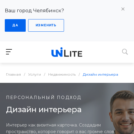
Ваш город Челябинск?
ДА
ИЗМЕНИТЬ
Главная
/
Услуги
/
Недвижимость
/
Дизайн интерьера
ПЕРСОНАЛЬНЫЙ ПОДХОД
Дизайн интерьера
Интерьер как визитная карточка. Создадим
пространство, которое говорит о вас громче слов.