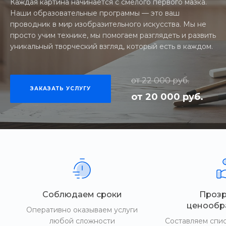
Каждая картина начинается с смелого первого мазка.
Наши образовательные программы — это ваш
проводник в мир изобразительного искусства. Мы не
просто учим технике, мы помогаем разглядеть и развить
уникальный творческий взгляд, который есть в каждом.
от 22 000 руб.
ЗАКАЗАТЬ УСЛУГУ
от 20 000 руб.
Соблюдаем сроки
Проз
ценообр
Оперативно оказываем услуги
любой сложности
Составляем спи