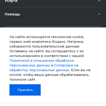
Услуги
Помощь
На сайте используется технология cookie,
сервис web-аналитики Яндекс. Метрика,
собираются пользовательские данные.
Мы в соц. сетях
Оставаясь на сайте, вы соглашаетесь с их
использованием в соответствии с нашей
Политикой в отношении обработки
персональных данных
и
Согласием на
обработку персональных данных
. Если вы не
хотите, чтобы ваши данные обрабатывались,
покиньте сайт.
Принять
© 2026 Universe, Все права защищены
Главная
Главная
Кабинет
Кабинет
Корзина
Корзина
Избранные
Избранные
Сравнение
Сравнение