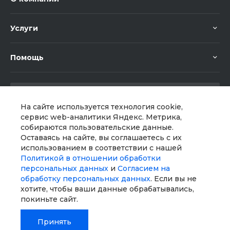
Услуги
Помощь
На сайте используется технология cookie,
сервис web-аналитики Яндекс. Метрика,
собираются пользовательские данные.
Мы в соц. сетях
Оставаясь на сайте, вы соглашаетесь с их
использованием в соответствии с нашей
Политикой в отношении обработки
персональных данных
и
Согласием на
обработку персональных данных
. Если вы не
хотите, чтобы ваши данные обрабатывались,
покиньте сайт.
Принять