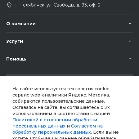
г. Челябинск, ул. Свободы, д. 93, оф. 6
О компании
Услуги
Помощь
На сайте используется технология cookie,
сервис web-аналитики Яндекс. Метрика,
собираются пользовательские данные.
Мы в соц. сетях
Оставаясь на сайте, вы соглашаетесь с их
использованием в соответствии с нашей
Политикой в отношении обработки
персональных данных
и
Согласием на
обработку персональных данных
. Если вы не
хотите, чтобы ваши данные обрабатывались,