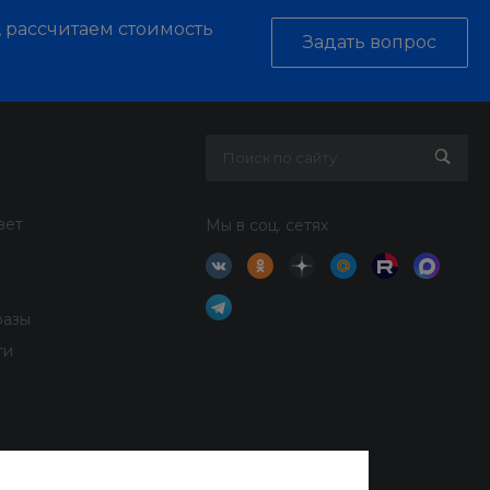
, рассчитаем стоимость
Задать вопрос
вет
Мы в соц. сетях
разы
ти