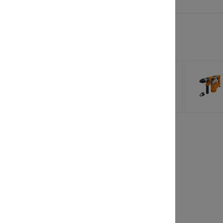
 заинтересовать
лочная
TechInnovate 71525
 StrollPro
RW
110 руб.
от 69 900 руб.