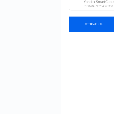
Габариты
ОТПРАВИТЬ
Объем
Уровень шума
Безопасный 
Вес
выбрать ка
материалы
Очистка
#Одежда
#СМИ
20 июл 2021
Энергопотребление
Планируете рем
качество матер
здоровья вашей.