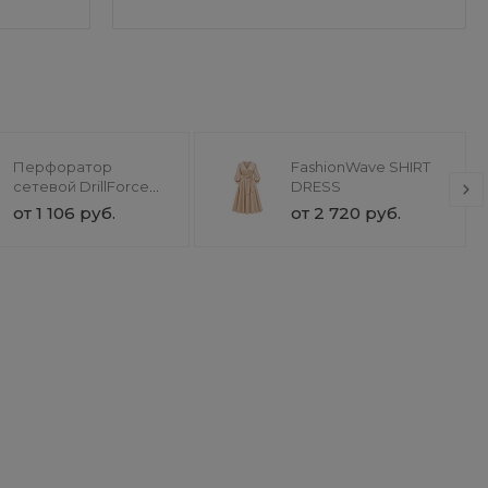
Перфоратор
FashionWave SHIRT
сетевой DrillForce
DRESS
ЭП-1100/30М
от 1 106 руб.
от 2 720 руб.