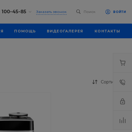
) 100-45-85
Заказать звонок
Поиск
ВОЙТИ
0-45-85
ЕЯ
ПОМОЩЬ
ВИДЕОГАЛЕРЕЯ
КОНТАКТЫ
к, ул.
 93, оф. 6
-18:30
ходной
eb.ru
7-80-70
к,
ш., 64
Сортировка
-18:30
ходной
eb.ru