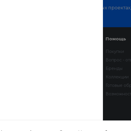
м о наших услугах, видах работ и типовых проектах
дивидуальное предложение!
Услуги
Помощь
Доставка
Покупки
Финансовые услуги
Вопрос - от
Недвижимость
Бренды
Дизайн интерьера
Коллекции
Всё для домашних животных
Готовые об
бработку
Услуги тренера
Возможнос
 данных
тношении
рсональных