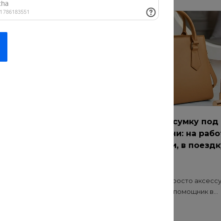
ремонт: как
Как выбрать сумку под
чественные
разные задачи: на рабо
для прогулки, в поездк
 о нас
20 июл 2021
Сумка — это не просто аксессу
функциональный помощник в...
онт? Безопасность и
иалов — основа
..