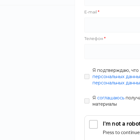
E-mail
Nivela
Furniture Minimalist
Хит
Телефон
Techi
TechInnovate
Тип
Я подтверждаю, что 
персональных данны
В наличии
персональных данны
Мощность
Артикул
QLEY-L2
Я
соглашаюсь
получ
69 900 руб.
материалы
Производитель
Статьи
Управление