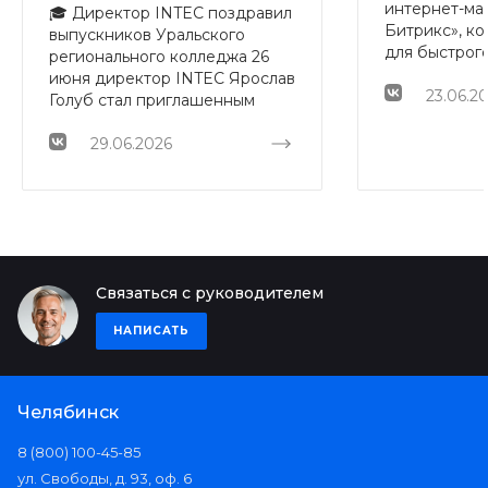
интернет-маг
🎓 Директор INTEC поздравил
Битрикс», к
выпускников Уральского
для быстрого
регионального колледжа 26
развития digi
июня директор INTEC Ярослав
разных ниша
23.06.2
Голуб стал приглашенным
2.3.26 фокус
гостем на торжественной
комплексно
церемонии вручения
29.06.2026
визуальной ч
дипломов выпускникам УРК.
отображения,
Ярослав Олегович выступил с
карточек тов
поздравительным словом и
демо-контент
вручил красные дипломы
безопасност
студентам, которые
решений. П
завершили обучение с
изменениях 
Связаться с руководителем
отличием 👏🏻 INTEC давно
нашей стать
сотрудничает с колледжем:
НАПИСАТЬ
многие студенты проходили у
нас практику, знакомились с
реальными рабочими
задачами и уже на первых
Челябинск
этапах показывали высокий
уровень подготовки,
8 (800) 100-45-85
ответственность и желание
ул. Свободы, д. 93, оф. 6