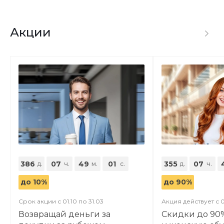
Акции
386
07
48
59
355
07
д.
ч.
м.
с.
д.
ч.
до 10%
до 90%
Срок акции с 01.10 по 31.03
Акция действует с 0
Возвращай деньги за
Скидки до 90