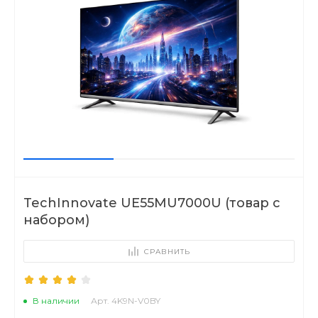
TechInnovate UE55MU7000U (товар с
набором)
СРАВНИТЬ
В наличии
Арт. 4K9N-V0BY