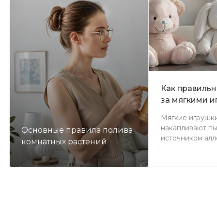
Как правильн
за мягкими 
Мягкие игрушк
накапливают пыл
Основные правила полива
источником алл
комнатных растений
новой статье м
безопасных и 
способах уход
друзьями. Вы уз
правильно стир
игрушки из раз
какие методы п