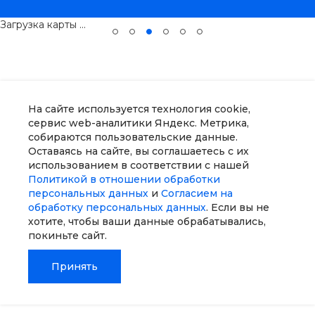
развиваться в профессии.
«Уральский региональный
Загрузка карты ...
колледж готовит
действительно сильных
специалистов. Мы видим это
не по словам, а на практике —
по студентам, которые
приходят к нам, включаются в
На сайте используется технология cookie,
задачи и показывают хороший
сервис web-аналитики Яндекс. Метрика,
результат. Отдельно хочется
собираются пользовательские данные.
поздравить отличников. Как
Оставаясь на сайте, вы соглашаетесь с их
работодатель могу сказать:
использованием в соответствии с нашей
если перед нами человек,
Политикой в отношении обработки
который привык учиться на
персональных данных
и
Согласием на
“отлично”, ставить перед
обработку персональных данных
. Если вы не
собой высокую планку и
хотите, чтобы ваши данные обрабатывались,
доводить дело до результата,
покиньте сайт.
мы в таких специалистах не
ошибаемся. Желаю всем
Принять
выпускникам не бояться
первых профессиональных
шагов, искать свое
Главная
Главная
Кабинет
Кабинет
Корзина
Корзина
Избранные
Избранные
Сравнение
Сравнение
направление, пробовать,