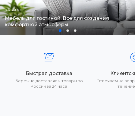
КАТАЛОГ
Мебель для гостиной. Все для создания
комфортной атмосферы
Быстрая доставка
Клиентск
Бережно доставляем товары по
Отвечаем на вопр
России за 24 часа
течение