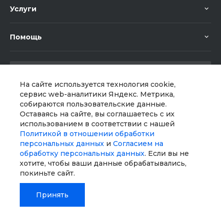
Услуги
Помощь
На сайте используется технология cookie,
сервис web-аналитики Яндекс. Метрика,
собираются пользовательские данные.
Мы в соц. сетях
Оставаясь на сайте, вы соглашаетесь с их
использованием в соответствии с нашей
Политикой в отношении обработки
персональных данных
и
Согласием на
обработку персональных данных
. Если вы не
хотите, чтобы ваши данные обрабатывались,
покиньте сайт.
Принять
© 2026 Universe, Все права защищены
Главная
Главная
Кабинет
Кабинет
Корзина
Корзина
Избранные
Избранные
Сравнение
Сравнение