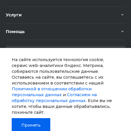
Услуги
Помощь
На сайте используется технология cookie,
сервис web-аналитики Яндекс. Метрика,
собираются пользовательские данные.
Мы в соц. сетях
Оставаясь на сайте, вы соглашаетесь с их
использованием в соответствии с нашей
Политикой в отношении обработки
персональных данных
и
Согласием на
обработку персональных данных
. Если вы не
хотите, чтобы ваши данные обрабатывались,
покиньте сайт.
Принять