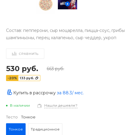
Состав: пепперони, сыр моцарелла, пицца-соус, грибы
шампиньоны, перец халапеньо, сыр чеддер, укроп
СРАВНИТЬ
530 руб.
663 руб.
-20%
133 руб.
Купить в рассрочку
за
88.3
/ мес.
В наличии
Нашли дешевле?
‹
›
Тесто
Тонкое
Тонкое
Традиционное