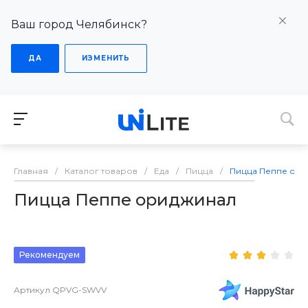
Ваш город Челябинск?
ДА
ИЗМЕНИТЬ
Главная
/
Каталог товаров
/
Еда
/
Пицца
/
Пицца Пеппе ор
Пицца Пеппе ориджинал
Рекомендуем
Артикул
QPVG-SWVV