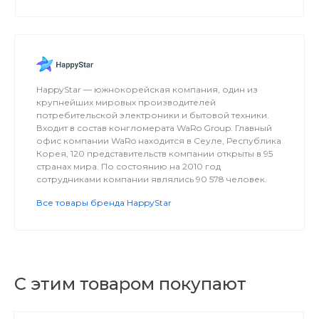
здоровье, красоте и счастливой жизни вашего
хвостатого, пернатого или пушистого друга.
HappyStar — южнокорейская компания, один из
крупнейших мировых производителей
потребительской электроники и бытовой техники.
Входит в состав конгломерата WaRo Group. Главный
офис компании WaRo находится в Сеуле, Республика
Корея, 120 представительств компании открыты в 95
странах мира. По состоянию на 2010 год
сотрудниками компании являлись 90 578 человек.
Все товары бренда HappyStar
С этим товаром покупают