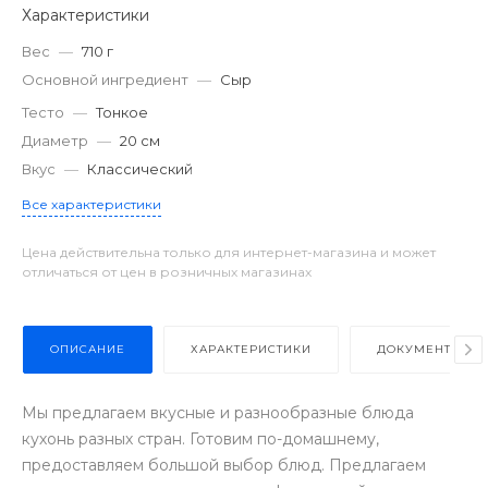
Характеристики
Вес
—
710 г
Основной ингредиент
—
Сыр
Тесто
—
Тонкое
Диаметр
—
20 см
Вкус
—
Классический
Все характеристики
Цена действительна только для интернет-магазина и может
отличаться от цен в розничных магазинах
ОПИСАНИЕ
ХАРАКТЕРИСТИКИ
ДОКУМЕНТЫ
Мы предлагаем вкусные и разнообразные блюда
кухонь разных стран. Готовим по-домашнему,
предоставляем большой выбор блюд. Предлагаем