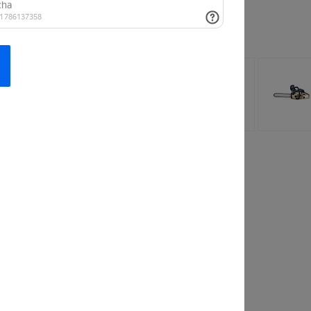
 заинтересовать
лочная
Рубашка
 StrollPro
FashionWave Lab
110 руб.
от 813 руб.