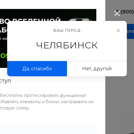
8 (800
8 (800) 10
ВАШ ГОРОД
КОМПАНИЯ
БЛОГ
ПРОЕКТЫ
ФОТОГАЛЕР
г. Челябинс
Свободы, д.
ЧЕЛЯБИНСК
Пн-Пт: 9:30
Cб-Вс: Вы
альные столики
sale@intecw
Да, спасибо
Нет, другой
+7 (351) 77
г. Челябинс
ступ
Копейское 
Пн-Пт: 9:30
Cб-Вс: Вы
 бесплатно протестировать функционал
sale@intecw
бавлять элементы и блоки, настраивать их
етовую схему.