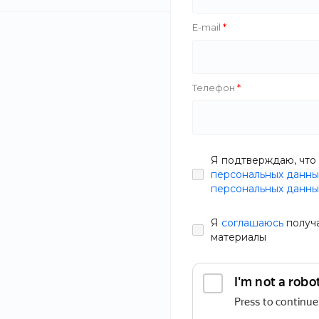
E-mail
Nivela
Furniture Minimalist
Телефон
Techi
Облако Знаний
Диван Лэнгли
Я подтверждаю, что 
Тип
персональных данны
В наличии
персональных данны
Артикул
RIY0-3T0
Производитель
Я
соглашаюсь
получ
21 590 руб.
материалы
Габариты
Статьи
Состав