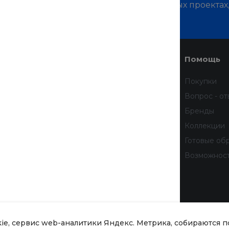
м о наших услугах, видах работ и типовых проектах
дивидуальное предложение!
Услуги
Помощь
Доставка
Покупки
Финансовые услуги
Вопрос - от
Недвижимость
Бренды
Дизайн интерьера
Коллекции
Всё для домашних животных
Готовые об
бработку
Услуги тренера
Возможнос
 данных
тношении
рсональных
kie, сервис web-аналитики Яндекс. Метрика, собираются 