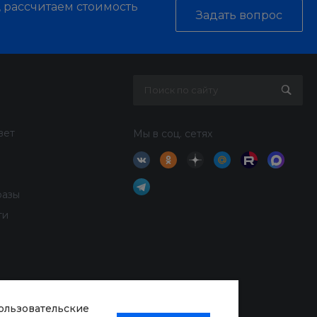
, рассчитаем стоимость
Задать вопрос
вет
Мы в соц. сетях
разы
ти
пользовательские