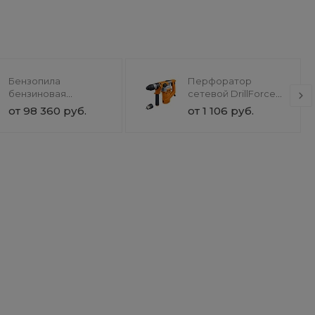
Бензопила
Перфоратор
бензиновая
сетевой DrillForce
SnowForest ST 230P
ЭП-1100/30М
от 98 360 руб.
от 1 106 руб.