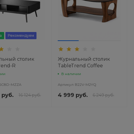
а
Рекомендуем
льный столик
Журнальный столик
rend-R
TableTrend Coffee
чии
В наличии
6C8D-MZZA
Артикул
B22V-M2YQ
 руб.
4 999 руб.
16 124 руб.
6 249 руб.