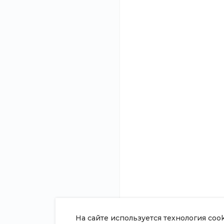
Нужна
Подробно расскаже
консультация?
и подготовим ин
О компании
8 (800) 100-45-85
Новости
Заказать звонок
Статьи
sale@intecweb.ru
Отзывы
Вакансии
г. Челябинск, ул. Свободы, д.
93, оф. 6
Сотрудники
Согласие на о
персональных
Политика в о
обработки пе
данных
Сертификаты
На сайте используется технология coo