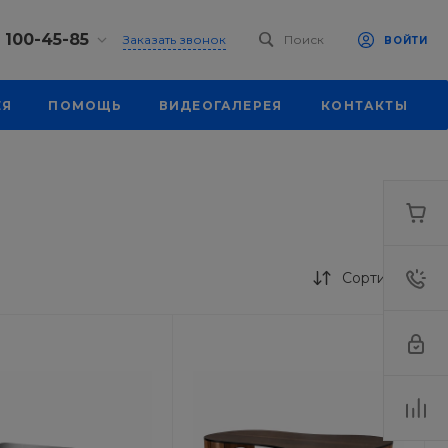
) 100-45-85
Заказать звонок
Поиск
ВОЙТИ
0-45-85
ЕЯ
ПОМОЩЬ
ВИДЕОГАЛЕРЕЯ
КОНТАКТЫ
к, ул.
 93, оф. 6
-18:30
ходной
eb.ru
7-80-70
к,
ш., 64
Сортировка
-18:30
ходной
eb.ru