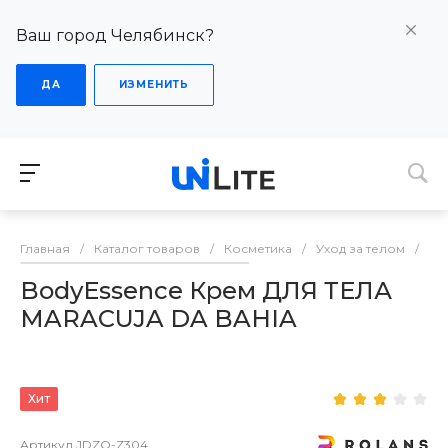
Ваш город Челябинск?
ДА
ИЗМЕНИТЬ
Главная
/
Каталог товаров
/
Косметика
/
Уход за телом
/
Bo
BodyEssence Крем ДЛЯ ТЕЛА
MARACUJA DA BAHIA
Хит
Артикул
JDZO-Z304