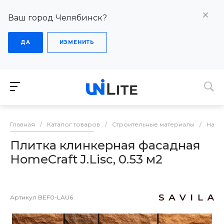
Ваш город Челябинск?
ДА
ИЗМЕНИТЬ
Главная
/
Каталог товаров
/
Строительные материалы
/
Напо
Плитка клинкерная фасадная
HomeCraft J.Lisc, 0.53 м2
Артикул
BEF0-LAU6