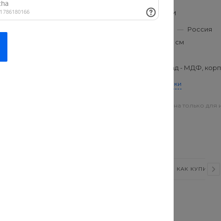
Характеристики
Производитель
—
Россия
Габариты
—
60 см
Вес
—
16 кг
Состав
—
фасад - МДФ, корп
Все характеристики
Цена действительна только для 
я комплектации ванных
магазинах
е отличающихся повышенной
ВИДЕО
СТАТЬИ
ОТЗЫВЫ
КАК КУПИТЬ?
ную мебель по доступным ценам. Мы предлагаем
 стран. Множество вариантов оттенков, разная