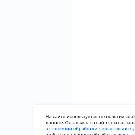
О компании
8 (800) 100-45-85
Новости
Заказать звонок
Статьи
sale@intecweb.ru
Отзывы
Вакансии
г. Челябинск, ул. Свободы, д.
93, оф. 6
Сотрудники
Согласие на о
персональных
Политика в о
обработки пе
данных
Сертификаты
На сайте используется технология coo
данные. Оставаясь на сайте, вы согла
отношении обработки персональных 
чтобы ваши данные обрабатывались, п