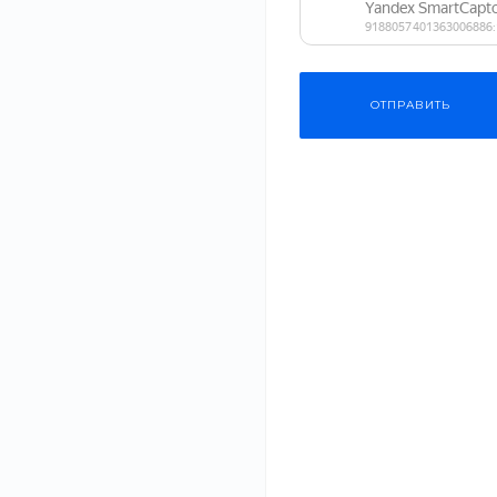
ОТПРАВИТЬ
Шкаф зеркальный Торонто 60 см, серый предназначен дл
комнат, прихожих, спален и иных помещений, в том числ
‹
›
влажностью окружающей среды.
ОПИСАНИЕ
ХАРАКТЕРИСТИКИ
ДОКУМЕНТЫ
В нашем интернет-магазине вы можете купить качествен
продукцию известных производителей из России и других