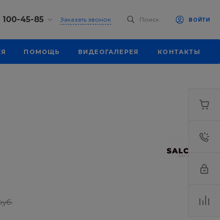
) 100-45-85
Заказать звонок
Поиск
ВОЙТИ
0-45-85
ЕЯ
ПОМОЩЬ
ВИДЕОГАЛЕРЕЯ
КОНТАКТЫ
к, ул.
 93, оф. 6
-18:30
ходной
eb.ru
7-80-70
к,
ш., 64
-18:30
ходной
eb.ru
руб.