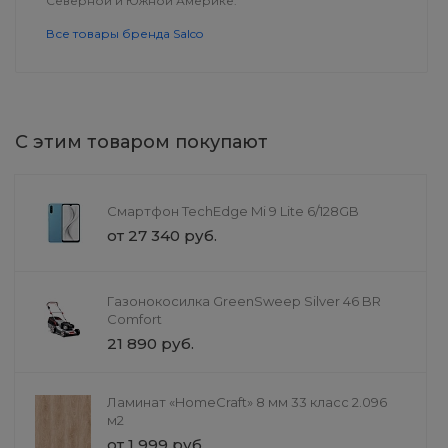
Северной и Южной Америке.
Все товары бренда Salco
С этим товаром покупают
Смартфон TechEdge Mi 9 Lite 6/128GB
от 27 340 руб.
Сытные палочки с
Кофемашина B
креветками
8653
295 руб.
7 990 руб.
Газонокосилка GreenSweep Silver 46 BR
Comfort
21 890 руб.
Ламинат «HomeCraft» 8 мм 33 класс 2.096
м2
от 1 999 руб.