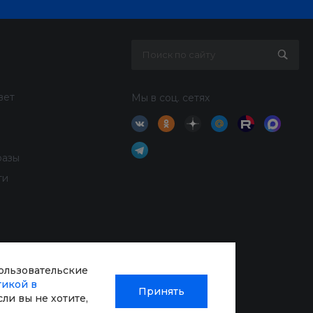
вет
Мы в соц. сетях
разы
ти
пользовательские
тикой в
Принять
Если вы не хотите,