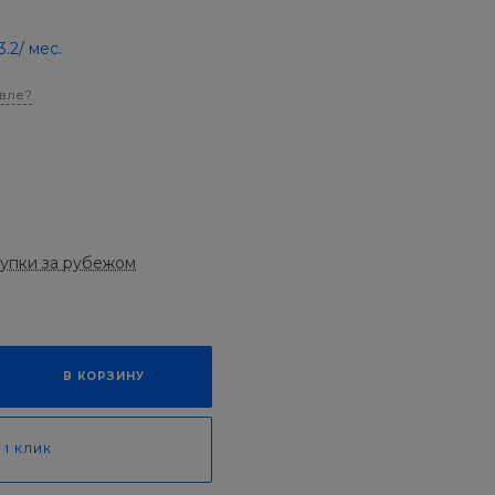
3.2
/ мес.
вле?
купки за рубежом
В КОРЗИНУ
 1 КЛИК