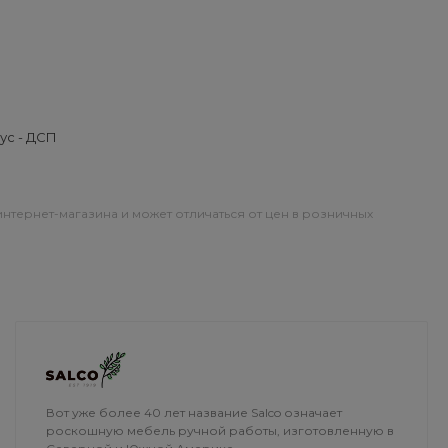
ус - ДСП
интернет-магазина и может отличаться от цен в розничных
ОПЛАТА
ДОСТАВКА
Вот уже более 40 лет название Salco означает
роскошную мебель ручной работы, изготовленную в