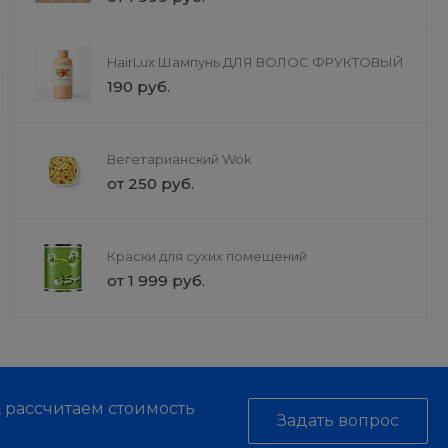
Доставка
Услуги красоты и здоровь
HairLux Шампунь ДЛЯ ВОЛОС ФРУКТОВЫЙ
190 руб.
Наши услуги — это не просто проце
с профессиональной косметикой и 
инструментами заботы.
Вегетарианский Wok
от 250 руб.
Краски для сухих помещений
от 1 999 руб.
, рассчитаем стоимость
Задать вопрос