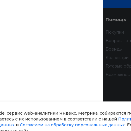
Услуги
Помощь
Доставка
Покупки
Финансовые услуги
Вопрос - от
Недвижимость
Бренды
Дизайн интерьера
Коллекции
Всё для домашних животных
Готовые об
бработку
Услуги тренера
Возможнос
 данных
тношении
рсональных
kie, сервис web-аналитики Яндекс. Метрика, собираются 
шаетесь с их использованием в соответствии с нашей
Поли
данных
и
Согласием на обработку персональных данных
. 
окиньте сайт.