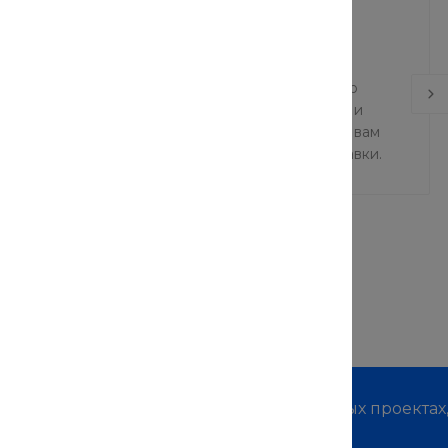
еры готовы обеспечить удобную и эффективную
Мы понимаем, что важны скорость и надежность, и
 и ответственная команда готова предоставить вам
 и первоклассное обслуживание в сфере доставки.
м о наших услугах, видах работ и типовых проектах
дивидуальное предложение!