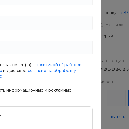
Купить в рассрочку
за
83
В наличии
Нашли деше
Цвет
Светлый серый
ТОВАР УЧАСТВУЕТ В АКЦИИ
ознакомлен(-а) с
политикой обработки
Возвращай деньги за по
х
и даю свое
согласие на обработку
х
Таблица размеров
ать информационные и рекламные
-
+
КУПИТЬ В