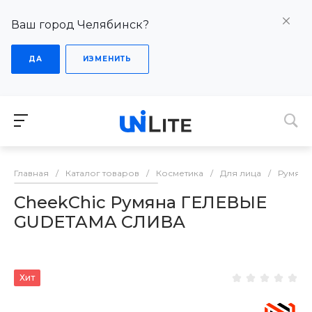
Ваш город Челябинск?
ДА
ИЗМЕНИТЬ
Главная
/
Каталог товаров
/
Косметика
/
Для лица
/
Румяна
CheekChic Румяна ГЕЛЕВЫЕ
GUDETAMA СЛИВА
Хит