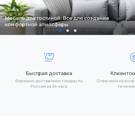
КАТАЛОГ
Мебель для гостиной. Все для создания
комфортной атмосферы
Быстрая доставка
Клиентск
Бережно доставляем товары по
Отвечаем на вопр
России за 24 часа
течение