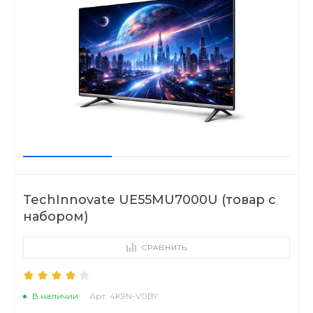
TechInnovate UE55MU7000U (товар с
набором)
СРАВНИТЬ
В наличии
Арт. 4K9N-V0BY