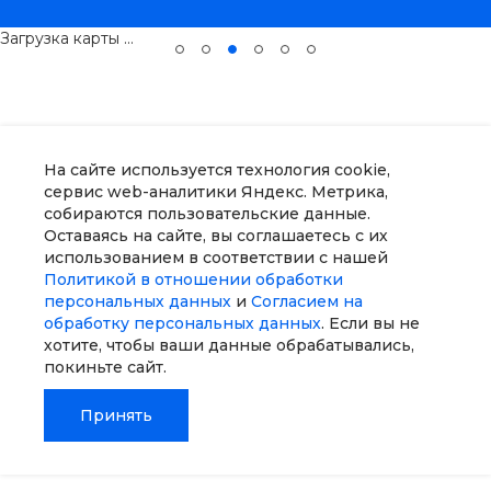
развиваться в профессии.
«Уральский региональный
Загрузка карты ...
колледж готовит
действительно сильных
специалистов. Мы видим это
не по словам, а на практике —
по студентам, которые
приходят к нам, включаются в
На сайте используется технология cookie,
задачи и показывают хороший
сервис web-аналитики Яндекс. Метрика,
результат. Отдельно хочется
собираются пользовательские данные.
поздравить отличников. Как
Оставаясь на сайте, вы соглашаетесь с их
работодатель могу сказать:
использованием в соответствии с нашей
если перед нами человек,
Политикой в отношении обработки
который привык учиться на
персональных данных
и
Согласием на
“отлично”, ставить перед
обработку персональных данных
. Если вы не
собой высокую планку и
хотите, чтобы ваши данные обрабатывались,
доводить дело до результата,
покиньте сайт.
мы в таких специалистах не
ошибаемся. Желаю всем
Принять
выпускникам не бояться
первых профессиональных
шагов, искать свое
Главная
Главная
Кабинет
Кабинет
Корзина
Корзина
Избранные
Избранные
Сравнение
Сравнение
направление, пробовать,