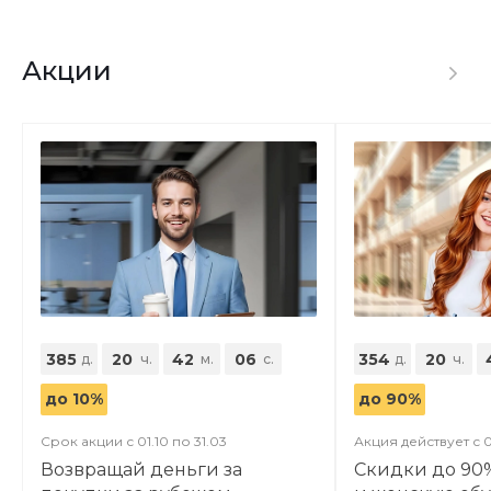
Акции
385
20
42
05
354
20
д.
ч.
м.
с.
д.
ч.
до 10%
до 90%
Срок акции с 01.10 по 31.03
Акция действует с 0
Возвращай деньги за
Скидки до 90