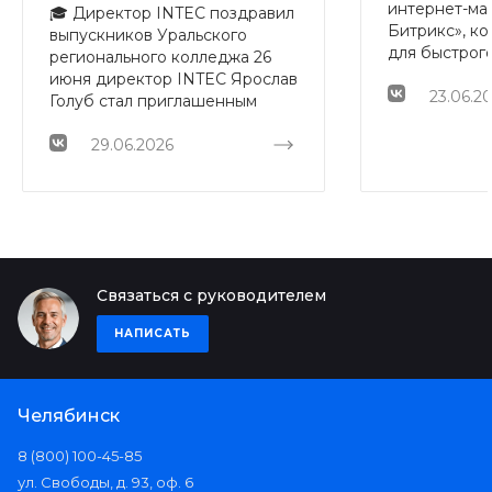
интернет-маг
🎓 Директор INTEC поздравил
Битрикс», к
выпускников Уральского
для быстрого
регионального колледжа 26
развития digi
июня директор INTEC Ярослав
разных ниша
23.06.2
Голуб стал приглашенным
2.3.26 фокус
гостем на торжественной
комплексно
церемонии вручения
29.06.2026
визуальной ч
дипломов выпускникам УРК.
отображения,
Ярослав Олегович выступил с
карточек тов
поздравительным словом и
демо-контент
вручил красные дипломы
безопасност
студентам, которые
решений. П
завершили обучение с
изменениях 
Связаться с руководителем
отличием 👏🏻 INTEC давно
нашей стать
сотрудничает с колледжем:
НАПИСАТЬ
многие студенты проходили у
нас практику, знакомились с
реальными рабочими
задачами и уже на первых
Челябинск
этапах показывали высокий
уровень подготовки,
8 (800) 100-45-85
ответственность и желание
ул. Свободы, д. 93, оф. 6