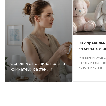
Как правильн
за мягкими 
Мягкие игрушк
накапливают пыл
Основные правила полива
источником алл
комнатных растений
новой статье м
безопасных и 
способах уход
друзьями. Вы уз
правильно стир
игрушки из раз
какие методы п