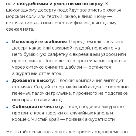
но и
съедобными и уместными по вкусу
. К
шоколадному десерту подойдут золотистые хлопья
морской соли или тертый какао, к лимонному —
веточка тимьяна или лепестки фиалок, к ягодному —
свежая мята.
Используйте шаблоны
: Перед тем как посыпать
десерт какао или сахарной пудрой, положите на
него бумажную салфетку с вырезанным узором или
просто вилку. После легкого просеивания порошка
через ситечко снимите шаблон — останется
аккуратный отпечаток.
Добавьте высоту
: Плоская композиция выглядит
статично. Создайте вертикальный акцент с помощью
печенья, палочки грильяжа, пирожного на подставке
или просто горки ягод.
Соблюдайте чистоту
: Перед подачей аккуратно
протрите края тарелки от случайных капель и
крошек. Чистый край — признак аккуратности.
Не пытайтесь использовать все приемы одновременно.