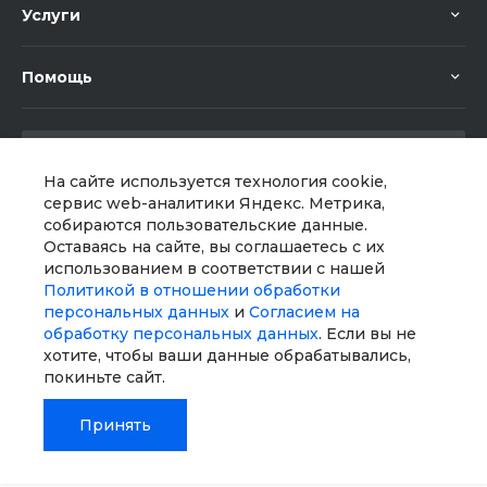
Услуги
Помощь
На сайте используется технология cookie,
сервис web-аналитики Яндекс. Метрика,
собираются пользовательские данные.
Мы в соц. сетях
Оставаясь на сайте, вы соглашаетесь с их
использованием в соответствии с нашей
Политикой в отношении обработки
персональных данных
и
Согласием на
обработку персональных данных
. Если вы не
хотите, чтобы ваши данные обрабатывались,
покиньте сайт.
Принять
© 2026 Universe, Все права защищены
Главная
Главная
Кабинет
Кабинет
Корзина
Корзина
Избранные
Избранные
Сравнение
Сравнение