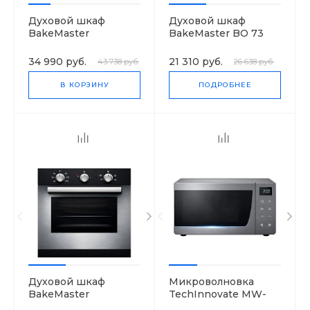
Духовой шкаф
Духовой шкаф
BakeMaster
BakeMaster BO 73
HBG43T320
CLI
34 990 руб.
21 310 руб.
43 738 руб.
26 638 руб.
В КОРЗИНУ
ПОДРОБНЕЕ
Духовой шкаф
Микроволновка
BakeMaster
TechInnovate MW-
HBN211E4
25R95GIR