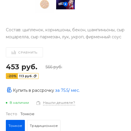
Состав: цыпленок, корнишоны, бекон, шампиньоны, сыр
моцарелла, сыр пармезан, лук, укроп, фирменный соус
СРАВНИТЬ
453 руб.
566 руб.
-20%
113 руб.
Купить в рассрочку
за
75.5
/ мес.
В наличии
Нашли дешевле?
‹
›
Тесто
Тонкое
Тонкое
Традиционное