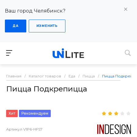
Ваш город Челябинск?
ДА
ИЗМЕНИТЬ
Главная
/
Каталог товаров
/
Еда
/
Пицца
/
Пицца Подкрепи
Пицца Подкрепицца
Хит
Рекомендуем
Артикул
V1P6-HFS7