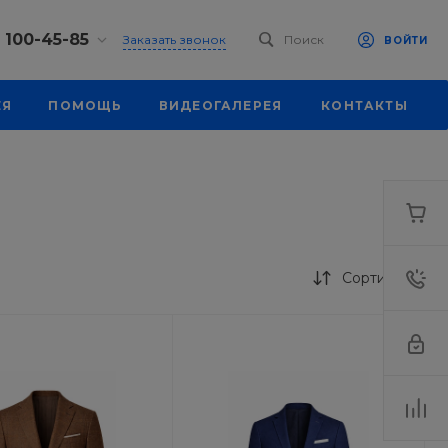
) 100-45-85
Заказать звонок
Поиск
ВОЙТИ
0-45-85
ЕЯ
ПОМОЩЬ
ВИДЕОГАЛЕРЕЯ
КОНТАКТЫ
к, ул.
 93, оф. 6
-18:30
ходной
eb.ru
7-80-70
к,
ш., 64
Сортировка
-18:30
ходной
eb.ru