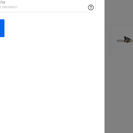
 заинтересовать
лочная
Рубашка
 StrollPro
FashionWave Lab
110 руб.
от 813 руб.