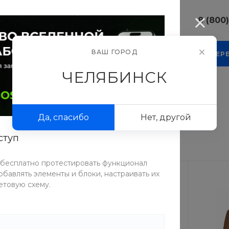
8 (800
8 (800) 10
ВАШ ГОРОД
КОМПАНИЯ
БЛОГ
ПРОЕКТЫ
ФОТОГАЛЕР
г. Челябинс
Свободы, д.
ЧЕЛЯБИНСК
Пн-Пт: 9:30
Cб-Вс: Вы
джаки
sale@intecw
Да, спасибо
Нет, другой
+7 (351) 77
г. Челябинс
ступ
Копейское 
Пн-Пт: 9:30
Cб-Вс: Вы
 бесплатно протестировать функционал
sale@intecw
бавлять элементы и блоки, настраивать их
етовую схему.