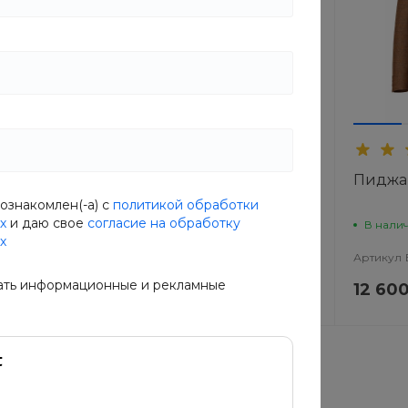
Пиджак FashionWave
Пиджак
ознакомлен(-а) с
политикой обработки
х
и даю свое
согласие на обработку
В наличии
В нали
х
DOG
Артикул
CMEO-MYOA
Артикул
ать информационные и рекламные
12 900 руб.
12 600
31 375 руб.
16 125 руб.