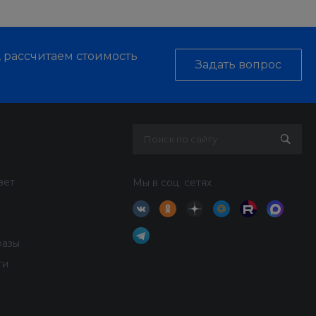
, рассчитаем стоимость
Задать вопрос
вет
Мы в соц. сетях
разы
ти