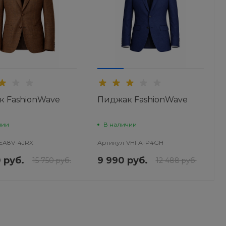
 FashionWave
Пиджак FashionWave
чии
В наличии
EA8V-4JRX
Артикул
VHFA-P4GH
 руб.
9 990 руб.
15 750 руб.
12 488 руб.