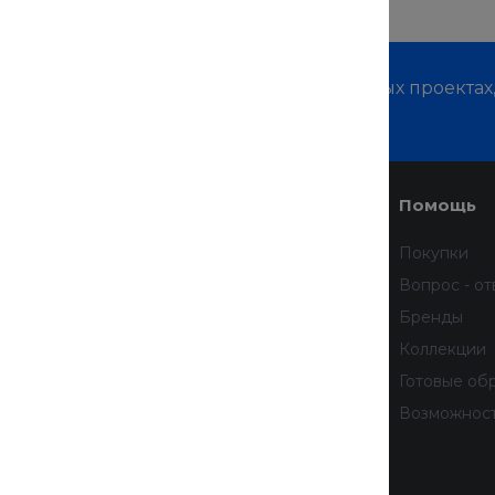
м о наших услугах, видах работ и типовых проектах
дивидуальное предложение!
Услуги
Помощь
Доставка
Покупки
Финансовые услуги
Вопрос - от
Недвижимость
Бренды
Дизайн интерьера
Коллекции
Всё для домашних животных
Готовые об
бработку
Услуги тренера
Возможнос
 данных
тношении
рсональных