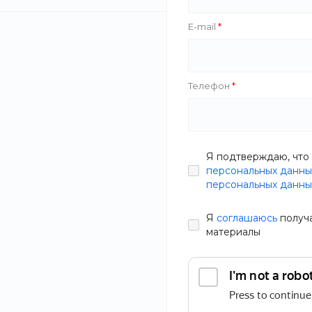
E-mail
Savila
Rolans
Телефон
Zahar
Salco
Пальто
Я подтверждаю, что 
Тип
персональных данны
В наличии
персональных данны
Артикул
DNPD-3
Производитель
Я
соглашаюсь
получ
25 100 руб.
материалы
Состав
Статьи
Длина