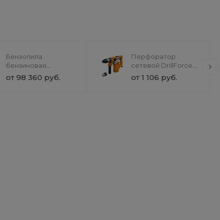
Бензопила
Перфоратор
бензиновая
сетевой DrillForce
SnowForest ST 230P
ЭП-1100/30М
от 98 360 руб.
от 1 106 руб.