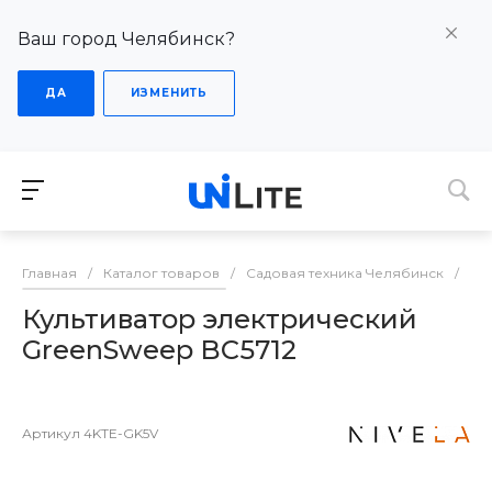
Ваш город Челябинск?
ДА
ИЗМЕНИТЬ
Главная
/
Каталог товаров
/
Садовая техника Челябинск
/
Ку
Культиватор электрический
GreenSweep BC5712
Артикул
4KTE-GK5V