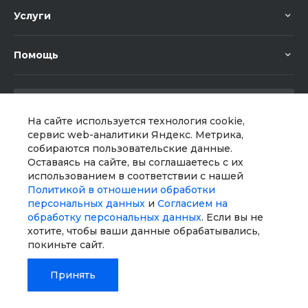
Услуги
Помощь
На сайте используется технология cookie,
сервис web-аналитики Яндекс. Метрика,
собираются пользовательские данные.
Мы в соц. сетях
Оставаясь на сайте, вы соглашаетесь с их
использованием в соответствии с нашей
Политикой в отношении обработки
персональных данных
и
Согласием на
обработку персональных данных
. Если вы не
хотите, чтобы ваши данные обрабатывались,
покиньте сайт.
Принять
© 2026 Universe, Все права защищены
Главная
Главная
Кабинет
Кабинет
Корзина
Корзина
Избранные
Избранные
Сравнение
Сравнение