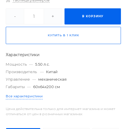
Таблица размеров
-
+
В КОРЗИНУ
КУПИТЬ В 1 КЛИК
Характеристики
Мощность
—
5.50 л.с.
Производитель
—
Китай
Управление
—
механическая
Габариты
—
60x64x200 см
Все характеристики
Цена действительна только для интернет-магазина и может
отличаться от цен в розничных магазинах