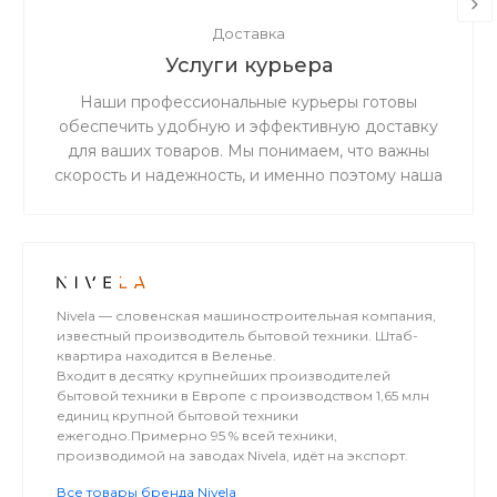
Доставка
Услуги курьера
Наши профессиональные курьеры готовы
обеспечить удобную и эффективную доставку
для ваших товаров. Мы понимаем, что важны
скорость и надежность, и именно поэтому наша
дружная и ответственная команда готова
предоставить вам беспрецедентно
качественное и первоклассное обслуживание в
сфере доставки.
Nivela — словенская машиностроительная компания,
известный производитель бытовой техники. Штаб-
квартира находится в Веленье.
Входит в десятку крупнейших производителей
бытовой техники в Европе с производством 1,65 млн
единиц крупной бытовой техники
ежегодно.Примерно 95 % всей техники,
производимой на заводах Nivela, идёт на экспорт.
Все товары бренда Nivela